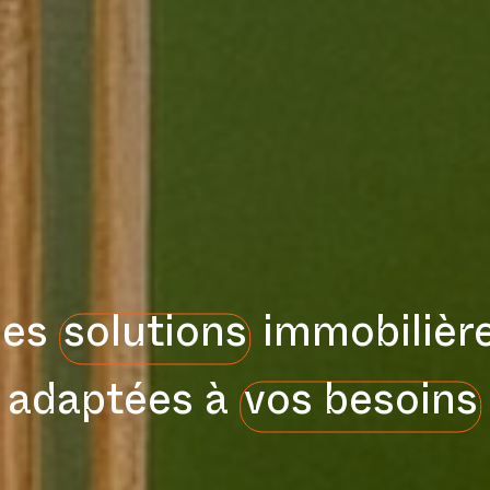
Des
solutions
immobilièr
adaptées à
vos besoins