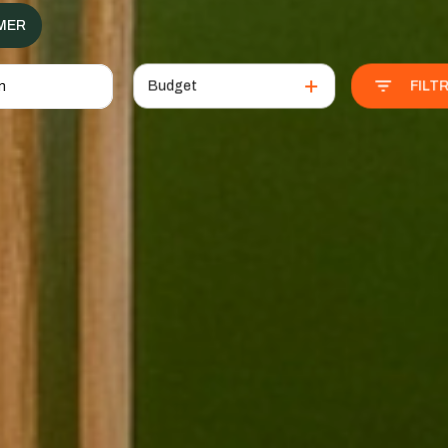
MER
Budget
FILT