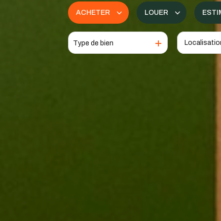
ACHETER
LOUER
ESTI
Type de bien
De l'ancien
à l'année
De l'immo pro
De l'immo pro