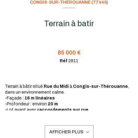
CONGIS-SUR-THÉROUANNE (77440)
Terrain à batir
85 000 €
Réf
2811
Terrain à bâtir situé
Rue du Midi
à
Congis-sur-Thérouanne
,
dans un environnement calme.
-Façade :
16 m linéaires
-Profondeur : environ
20 m
-Lot avant avec
raccordements sur rue
-Terrain libre de tout constructeur
La commune de
Congis-sur-Thérouanne
propose des
écoles maternelle et élémentaire
, des
commerces de
AFFICHER PLUS
proximité
(boulangerie, pharmacie, supérette…), et des services