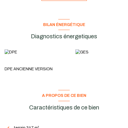
adaptés à la vie de famille.
En vous rendant
Rue du Midi à Congis
, vous trouverez un
panneau « À vendre » directement implanté sur le terrain.
À noter :
Compte tenu de la proximité de la rivière
Thérouanne
,
qui a connu des débordements en 2021, notamment sur la zone
BILAN ÉNERGÉTIQUE
destinée à accueillir l’habitation, toutes précautions devront
être prises pour assurer la protection de la construction en cas
Diagnostics énergetiques
d’inondation.
Cela implique par exemple : une étude hydraulique préalable, la
réalisation d’un vide sanitaire avec un volume disponible pouvant
servir de compensation, équipé d’ouvertures grillagées en
soubassement afin de laisser passer et ressortir la crue.
DPE ANCIENNE VERSION
Ces aménagements devront obligatoirement apparaître sur les
plans annexés à la demande de permis de construire.
Sans ces précautions, un refus pourrait être opposé au titre de
l’article
R111.2 du Code de l’urbanisme
J’ai à votre disposition le
plan local d’urbanisme (PLU)
pour
A PROPOS DE CE BIEN
toute demande spécifique.
Disponible pour toute information complémentaire ou pour
Caractéristiques de ce bien
organiser une visite sur place.
terrain 347 m²