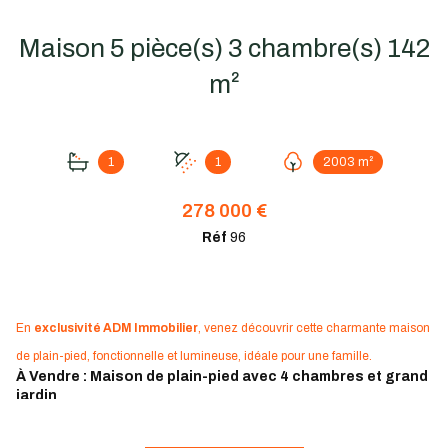
Maison 5 pièce(s) 3 chambre(s) 142
m²
1
1
2003 m²
278 000 €
Réf
96
En
exclusivité ADM Immobilier
, venez découvrir cette charmante maison
de plain-pied, fonctionnelle et lumineuse, idéale pour une famille.
À Vendre : Maison de plain-pied avec 4 chambres et grand
jardin
Découvrez cette belle maison de plain-pied construite en
2013
,
offrant confort et fonctionnalité pour toute la famille :