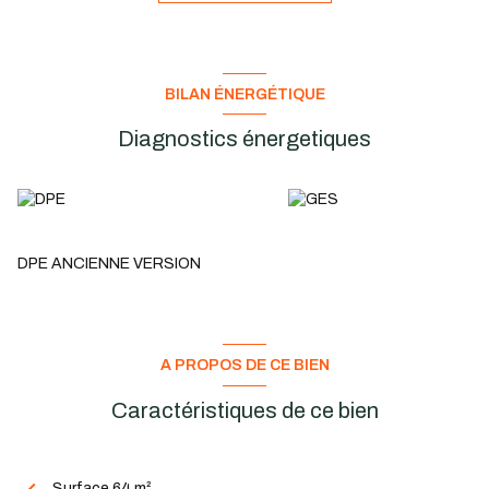
3 places de parking privatives sont comprises dans la location
ainsi que cave / salle d'archives.
Loyer : 990€ HT
Charges : 350€ (Provision pour charges + taxe foncière).
Honoraires d'agence : 2.160€ HT
BILAN ÉNERGÉTIQUE
Votre agence ADM IMMOBILIER est à votre écoute pour toutes
autres informations, à bientot pour une visite !
Diagnostics énergetiques
DPE ANCIENNE VERSION
A PROPOS DE CE BIEN
Caractéristiques de ce bien
Surface 64 m²