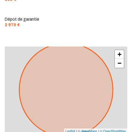
Dépot de garantie
2 970 €
+
−
Leaflet
|
©
Maps
|
© OpenStreetMap
Jawg