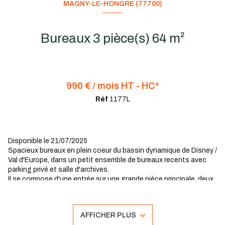
MAGNY-LE-HONGRE (77700)
Bureaux 3 pièce(s) 64 m²
990 € / mois HT - HC*
Réf
1177L
Disponible le 21/07/2025
Spacieux bureaux en plein coeur du bassin dynamique de Disney /
Val d'Europe, dans un petit ensemble de bureaux recents avec
parking privé et salle d'archives.
Il se compose d'une entrée sur une grande pièce principale, deux
bureaux privatifs, d'une cuisine / coin lavabo, et d'un WC.
Nombreux rangements intégrés.
Venez installer votre entreprise dans ces locaux lumineux et sur
AFFICHER PLUS
un emplacement stratégique !