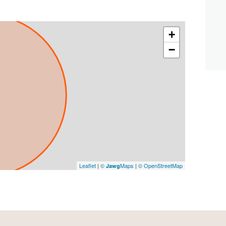
+
−
Leaflet
|
©
Maps
|
© OpenStreetMap
Jawg