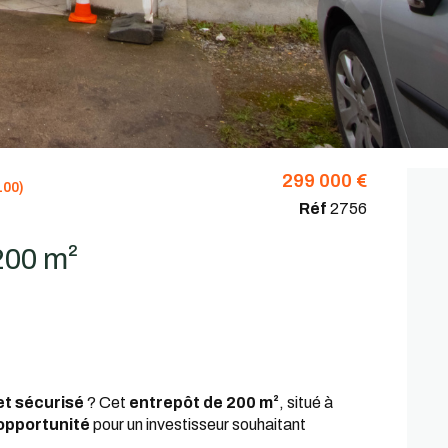
299 000 €
00)
Réf
2756
Entrepôt 200 m²
et sécurisé
? Cet
entrepôt de 200 m²
, situé à
opportunité
pour un investisseur souhaitant