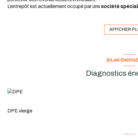
L’entrepôt est actuellement occupé par une
société spécial
réparation automobile
. Le locataire est en place depuis
20
investissement sécurisé.
Le
loyer mensuel est de 1.900 €/Mois
, assurant un
rende
AFFICHER P
- Un emplacement stratégique avec un poten
L’entrepôt se situe dans une
zone dynamique et en dével
des promoteurs à l’avenir
, offrant ainsi une
possibilité d’
- Un investissement clé en main
BILAN ÉNERG
Superficie :
200 m²
Prix :
299 000 € FAI
Diagnostics én
Locataire en place depuis plus de 15 ans
Loyer actuel :
1 900 € / mois
Rentabilité immédiate
Secteur en développement, intéressant pour les inve
?
Pourquoi investir dans cet entrepôt ?
DPE vierge
?
Un revenu locatif sécurisé
, avec un locataire fiable et s
?
Un emplacement attractif
, avec un potentiel de valoris
?
Une rentabilité immédiate
, sans besoin de chercher un l
?
Une opportunité rare
sur le marché de l’immobilier profe