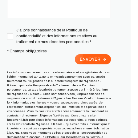
J'ai pris connaissance de la Politique de
confidentialité et des informations relatives au
traitement de mes données personnelles *
* Champs obligatoires
ENVOYER
Les informations recueillies sur ce formulaire sont enregistrées dans un
fichier informatisé par La Boite Immo agissant comme Sous-traitant du
traitement pour la gestion de la clientèle/prospects de l'Agence / du
Réseau qui reste Responsable du Traitement de vos Données
personnelles. La base légale du traitement repose sur l'intérêt légitime
de l'Agence / du Réseau. Elles sont conservées jusqu'à demande de
suppression et sont destinées à l'Agence / au Réseau. Conformément à la
loi « informatique et libertés », vous disposez des droits d’accès, de
rectification, d’effacement, d’opposition, de limitation et de portabilité de
vos données. Vous pouvez retirer votre consentement à tout moment en
contactant directement l’Agence / Le Réseau. Consultez le site
https://cnil.fr/fr
pour plus d’informations sur vos droits. Si vous estimez,
après avoir contacté l'Agence / le Réseau, que vos droits « Informatique et
Libertés » ne sont pas respectés, vous pouvez adresser une réclamation
à la CNIL. Nous vous informons de l’existence de la liste d'opposition au
démarchage téléphonique « Bloctel », sur laquelle vous pouvez vous