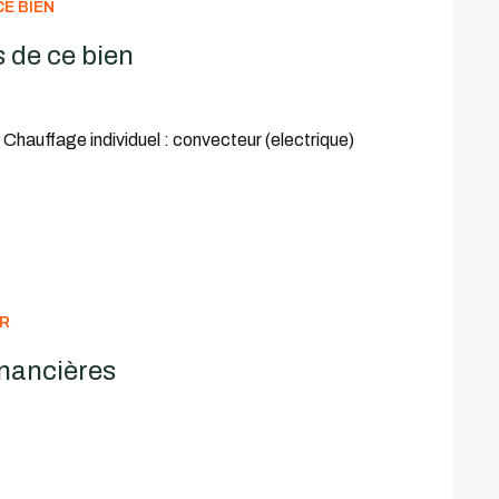
E BIEN
ur organiser une visite.
 de ce bien
Chauffage individuel : convecteur (electrique)
ER
inancières