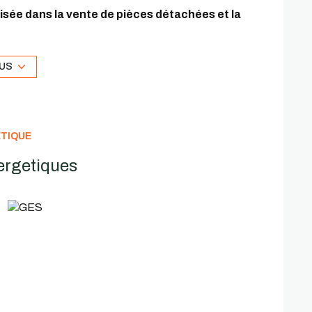
isée dans la vente de pièces détachées et la
07 et est à jour de loyer,
garantissant un
ment locatif immédiat
et intéressant.
LUS
tiel de valorisation
oppement
, à Meaux. Ce secteur pourrait
attirer
évolution du bien sur le long terme.
ÉTIQUE
ergetiques
stisseurs et promoteurs
table.
ation à moyen ou long terme.
ocataire.
ssionnel à Meaux.