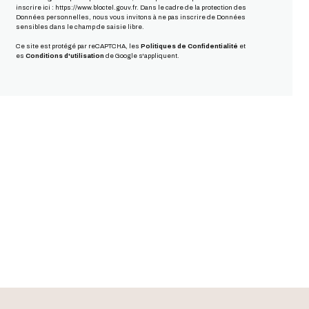
inscrire ici :
https://www.bloctel.gouv.fr
. Dans le cadre de la protection des
Données personnelles, nous vous invitons à ne pas inscrire de Données
sensibles dans le champ de saisie libre.
Ce site est protégé par reCAPTCHA, les
Politiques de Confidentialité
et
es
Conditions d'utilisation
de Google s'appliquent.