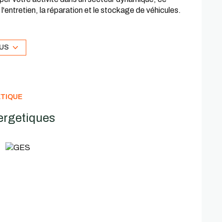
l'entretien, la réparation et le stockage de véhicules.
 un investisseur souhaitant acquérir un bien à fort
LUS
ez-nous Valérie ou Cecilia.
ÉTIQUE
ergetiques