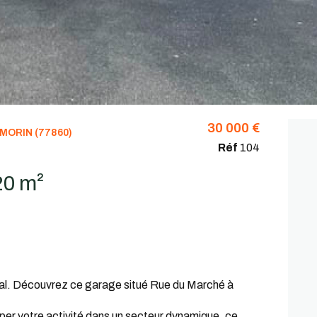
30 000 €
MORIN (77860)
Réf
104
Garage 20 m²
éal. Découvrez ce garage situé Rue du Marché à
pper votre activité dans un secteur dynamique, ce