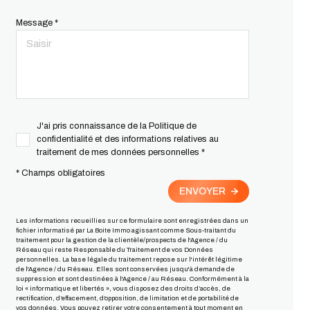
Message *
J'ai pris connaissance de la Politique de
confidentialité et des informations relatives au
traitement de mes données personnelles *
* Champs obligatoires
ENVOYER
Les informations recueillies sur ce formulaire sont enregistrées dans un
fichier informatisé par La Boite Immo agissant comme Sous-traitant du
traitement pour la gestion de la clientèle/prospects de l'Agence / du
Réseau qui reste Responsable du Traitement de vos Données
personnelles. La base légale du traitement repose sur l'intérêt légitime
de l'Agence / du Réseau. Elles sont conservées jusqu'à demande de
suppression et sont destinées à l'Agence / au Réseau. Conformément à la
loi « informatique et libertés », vous disposez des droits d’accès, de
rectification, d’effacement, d’opposition, de limitation et de portabilité de
vos données. Vous pouvez retirer votre consentement à tout moment en