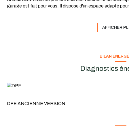
garage est fait pour vous. Il dispose d'un espace adapté pour 
Une belle opportunité pour un professionnel de l'automobile ou
potentiel.
Emplacement recherché à Saint-Germain-sur-Morin.
AFFICHER P
Pour plus d'informations ou pour organiser une visite, contact
BILAN ÉNERG
Diagnostics én
DPE ANCIENNE VERSION