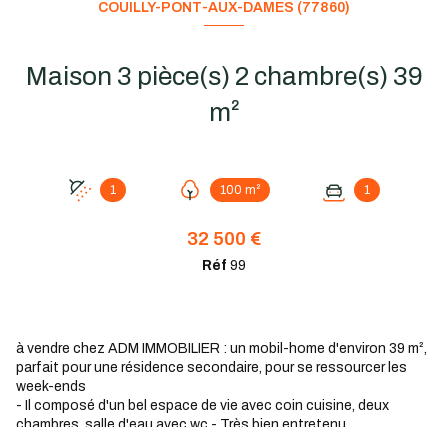
COUILLY-PONT-AUX-DAMES (77860)
Maison 3 pièce(s) 2 chambre(s) 39
m²
1
100 m²
1
32 500 €
Réf
99
à vendre chez ADM IMMOBILIER :
un mobil-home d'environ 39 m²,
parfait pour une résidence secondaire, pour se ressourcer les
week-ends
- Il composé d'un bel espace de vie avec coin cuisine, deux
chambres, salle d'eau avec wc - Très bien entretenu
- À l'extérieur, vous profiterez : d'une terrasse agréable pour vos