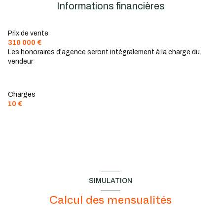
cuisine américaine (équipée)
Informations financières
Chauffage individuel : radiateur (electrique)
Prix de vente
310 000 €
Les honoraires d'agence seront intégralement à la charge du
exposition Est-Ouest
vendeur
2 côté(s) mitoyen(s)
Charges
2 niveau(x)
10 €
cave
SIMULATION
Calcul des mensualités