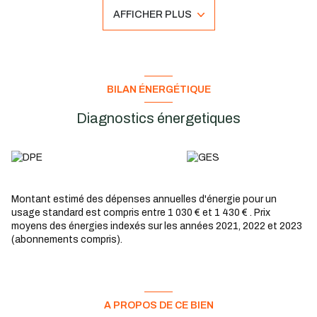
Le rez-de-chaussée dispose également d'une chambre ainsi que
AFFICHER PLUS
d'une salle d'eau avec WC.
À l'étage, un palier dessert trois chambres, une salle de bains
avec WC ainsi qu'un débarras permettant un espace de
rangement.
Le bien bénéficie également d'une cave.
Votre agence ADM IMMOBILIER reste à votre disposition pour
BILAN ÉNERGÉTIQUE
tout renseignement complémentaire et organiser une visite.
À bientôt !
Diagnostics énergetiques
Montant estimé des dépenses annuelles d'énergie pour un
usage standard est compris entre 1 030 € et 1 430 € . Prix
moyens des énergies indexés sur les années 2021, 2022 et 2023
(abonnements compris).
A PROPOS DE CE BIEN