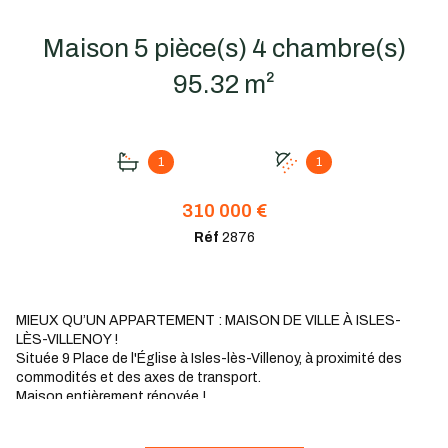
Maison 5 pièce(s) 4 chambre(s)
95.32 m²
1
1
310 000 €
Réf
2876
MIEUX QU’UN APPARTEMENT : MAISON DE VILLE À ISLES-
LÈS-VILLENOY !
Située 9 Place de l'Église à Isles-lès-Villenoy, à proximité des
commodités et des axes de transport.
Maison entièrement rénovée !
Dès l'entrée, vous serez séduits par une agréable pièce de vie
lumineuse avec son espace cuisine aménagée et équipée.