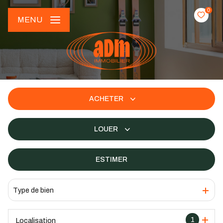
0
MENU
ACHETER
De l'ancien
LOUER
De l'immo pro
à l'année
ESTIMER
De l'immo pro
Type de bien
1
Localisation