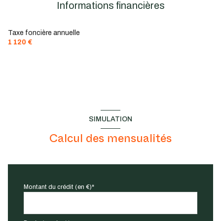
cuisine séparée (semi-équipée)
Informations financières
1 garage(s)
Taxe foncière annuelle
1 120 €
2 parking(s)
exposition Est-Ouest
1 niveau(x)
SIMULATION
terrasse
Calcul des mensualités
Montant du crédit (en €)*