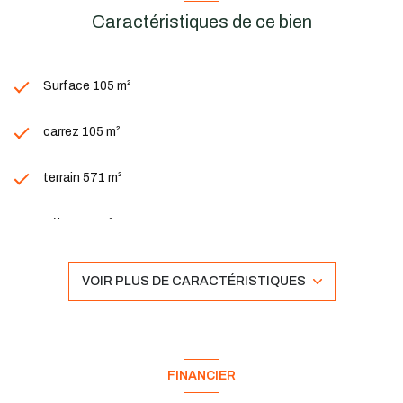
Caractéristiques de ce bien
Surface 105 m²
carrez 105 m²
terrain 571 m²
séjour 28 m²
3 chambre(s)
VOIR PLUS DE CARACTÉRISTIQUES
1 salle(s) d'eau
construit en 1964
FINANCIER