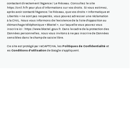
contactant directement l’Agence / Le Réseau. Consultez le site
https://cnil.fr/fr
pour plus d’informations sur vos droits. Si vous estimez,
après avoir contacté l'Agence / le Réseau, que vos droits « Informatique et
Libertés » ne sont pas respectés, vous pouvez adresser une réclamation
à la CNIL. Nous vous informons de l’existence de la liste d'opposition au
démarchage téléphonique « Bloctel », sur laquelle vous pouvez vous
inscrire ici :
https://www.bloctel.gouv.fr
. Dans le cadre de la protection des
Données personnelles, nous vous invitons à ne pas inscrire de Données
sensibles dans le champ de saisie libre.
Ce site est protégé par reCAPTCHA, les
Politiques de Confidentialité
et
es
Conditions d'utilisation
de Google s'appliquent.