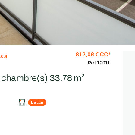
812,06 € CC*
00)
Réf
1201L
Appartement 2 pièce(s) 1 chambre(s) 33.78 m²
Balcon