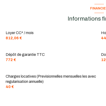
FINANCI
quartier centre ville, Centre-ville, FAUBOURG
SAINT NICOLAS
Informations f
Loyer CC* / mois
Ho
812,06 €
44
Dépôt de garantie TTC
Don
772 €
12
Charges locatives (Previsionnelles mensuelles les avec
regularisation annuelle)
40 €