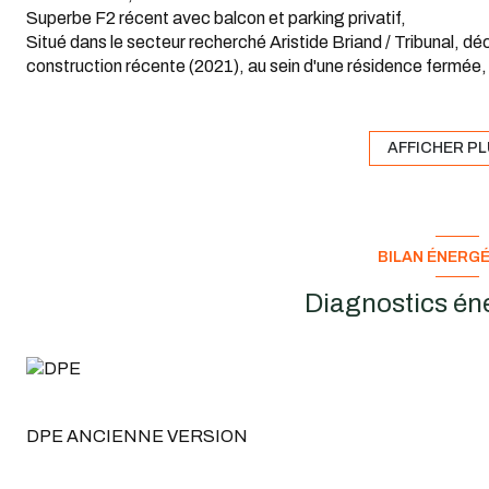
Superbe F2 récent avec balcon et parking privatif,
Situé dans le secteur recherché Aristide Briand / Tribunal,
construction récente (2021), au sein d'une résidence fermée,
L'appartement se compose d'une entrée avec cuisine semi-éq
à un grand balcon, idéal pour profiter des beaux jours. Vou
direct à la terrasse, une salle d'eau ainsi qu'un WC indépendan
AFFICHER P
Les atouts du bien :
Résidence récente (2021), Grand balcon / terrasse, Parking 
et digicode, Appartement lumineux et fonctionnel
Conditions financières :
BILAN ÉNERG
Loyer : 812,06€ charges comprises dont 40€, de provisions su
parties communes)
Diagnostics én
Dépôt de garantie : 772,06 €, Honoraires d'agence : 443.1
ADM IMMOBILIER reste à votre disposition pour tout rensei
visite.
DPE ANCIENNE VERSION