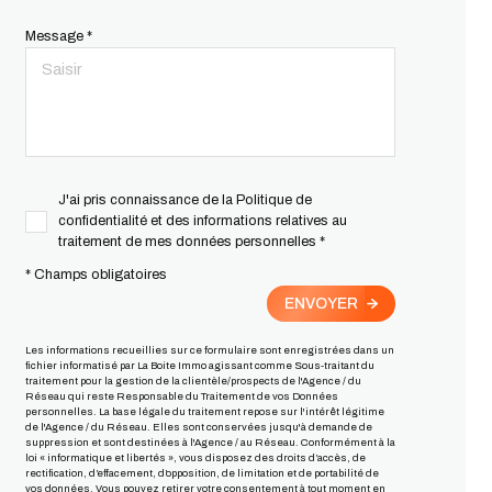
Message *
J'ai pris connaissance de la Politique de
confidentialité et des informations relatives au
traitement de mes données personnelles *
* Champs obligatoires
ENVOYER
Les informations recueillies sur ce formulaire sont enregistrées dans un
fichier informatisé par La Boite Immo agissant comme Sous-traitant du
traitement pour la gestion de la clientèle/prospects de l'Agence / du
Réseau qui reste Responsable du Traitement de vos Données
personnelles. La base légale du traitement repose sur l'intérêt légitime
de l'Agence / du Réseau. Elles sont conservées jusqu'à demande de
suppression et sont destinées à l'Agence / au Réseau. Conformément à la
loi « informatique et libertés », vous disposez des droits d’accès, de
rectification, d’effacement, d’opposition, de limitation et de portabilité de
vos données. Vous pouvez retirer votre consentement à tout moment en