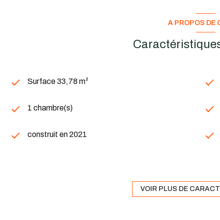
A PROPOS DE C
Caractéristiques
Surface 33,78 m²
1 chambre(s)
construit en 2021
Chauffage individuel : radiateur (gaz de ville)
2 étage(s)
VOIR PLUS DE CARAC
visiophone