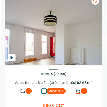
MEAUX (77100)
Appartement 3 pièce(s) 2 chambre(s) 62.63 m²
1
Ascenseur
1
980 € CC*