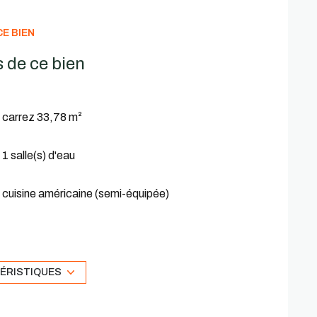
E BIEN
 de ce bien
carrez 33,78 m²
1 salle(s) d'eau
cuisine américaine (semi-équipée)
2ème étage
balcon
TÉRISTIQUES
interphone