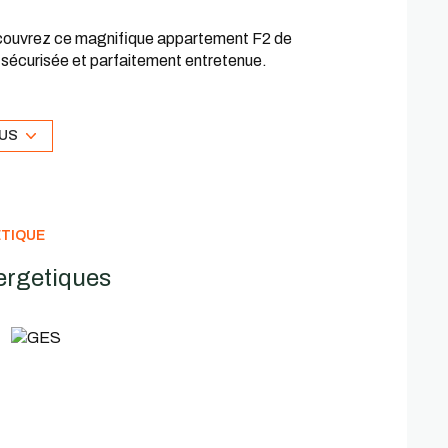
 découvrez ce magnifique appartement F2 de
 sécurisée et parfaitement entretenue.
uipée ouverte sur un lumineux séjour donnant accès
s trouverez également une belle chambre avec accès
t.
LUS
privatif sécurisé, Résidence fermée avec interphone
ÉTIQUE
r charges (comprenant l'eau froide et l'entretien des
ergetiques
9 € TTC
gnement complémentaire et pour organiser une