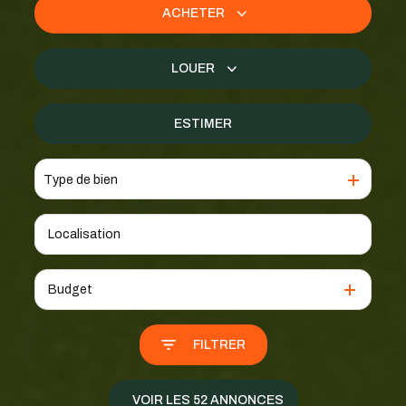
ACHETER
De l'ancien
LOUER
De l'immo pro
à l'année
ESTIMER
De l'immo pro
Type de bien
Budget
FILTRER
VOIR LES
52
ANNONCES